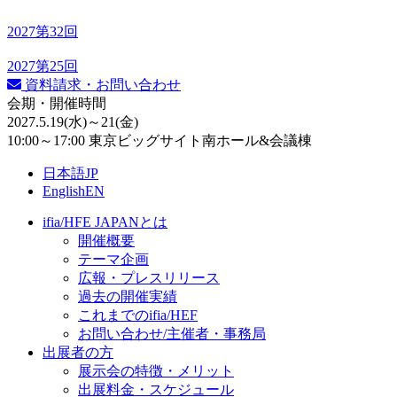
2027
第32回
2027
第25回
資料請求・お問い合わせ
会期・開催時間
2027.5.19
(水)
～21
(金)
10:00～17:00 東京ビッグサイト南ホール&会議棟
日本語
JP
English
EN
ifia/HFE JAPANとは
開催概要
テーマ企画
広報・プレスリリース
過去の開催実績
これまでのifia/HEF
お問い合わせ/主催者・事務局
出展者の方
展示会の特徴・メリット
出展料⾦・スケジュール