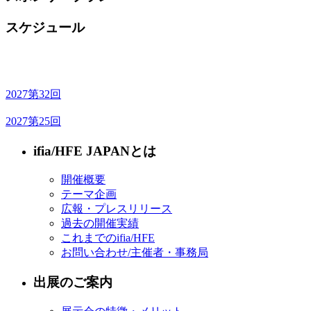
スケジュール
2027
第32回
2027
第25回
ifia/HFE JAPANとは
開催概要
テーマ企画
広報・プレスリリース
過去の開催実績
これまでのifia/HFE
お問い合わせ/主催者・事務局
出展のご案内