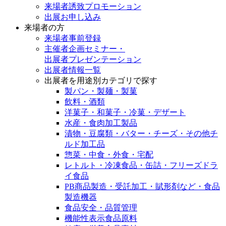
来場者誘致プロモーション
出展お申し込み
来場者の方
来場者事前登録
主催者企画セミナー・
出展者プレゼンテーション
出展者情報一覧
出展者を用途別カテゴリで探す
製パン・製麺・製菓
飲料・酒類
洋菓子・和菓子・冷菓・デザート
水産・食肉加工製品
漬物・豆腐類・バター・チーズ・その他チ
ルド加工品
惣菜・中食・外食・宅配
レトルト・冷凍食品・缶詰・フリーズドラ
イ食品
PB商品製造・受託加工・賦形剤など・食品
製造機器
食品安全・品質管理
機能性表示食品原料