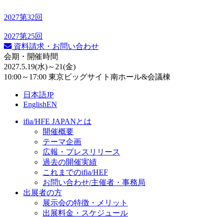
2027
第32回
2027
第25回
資料請求・お問い合わせ
会期・開催時間
2027.5.19
(水)
～21
(金)
10:00～17:00 東京ビッグサイト南ホール&会議棟
日本語
JP
English
EN
ifia/HFE JAPANとは
開催概要
テーマ企画
広報・プレスリリース
過去の開催実績
これまでのifia/HEF
お問い合わせ/主催者・事務局
出展者の方
展示会の特徴・メリット
出展料⾦・スケジュール