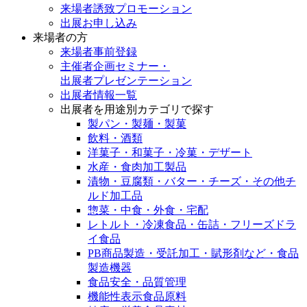
来場者誘致プロモーション
出展お申し込み
来場者の方
来場者事前登録
主催者企画セミナー・
出展者プレゼンテーション
出展者情報一覧
出展者を用途別カテゴリで探す
製パン・製麺・製菓
飲料・酒類
洋菓子・和菓子・冷菓・デザート
水産・食肉加工製品
漬物・豆腐類・バター・チーズ・その他チ
ルド加工品
惣菜・中食・外食・宅配
レトルト・冷凍食品・缶詰・フリーズドラ
イ食品
PB商品製造・受託加工・賦形剤など・食品
製造機器
食品安全・品質管理
機能性表示食品原料