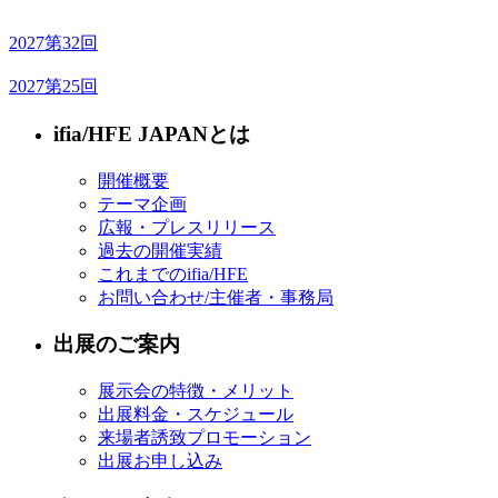
2027
第32回
2027
第25回
ifia/HFE JAPANとは
開催概要
テーマ企画
広報・プレスリリース
過去の開催実績
これまでのifia/HFE
お問い合わせ/主催者・事務局
出展のご案内
展示会の特徴・メリット
出展料金・スケジュール
来場者誘致プロモーション
出展お申し込み