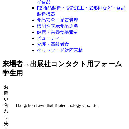
イ食品
PB商品製造・受託加工・賦形剤など・食品
製造機器
食品安全・品質管理
機能性表示食品原料
健康・栄養食品素材
ビューティー
介護・高齢者食
ペットフード対応素材
来場者→出展社コンタクト用フォーム
学生用
お
問
い
合
Hangzhou Levinthal Biotechnology Co., Ltd.
わ
せ
先