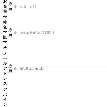
お
必
名
須
前
学
校
名/
必
学
須
部/
学
科
メ
ー
ル
必
ア
須
ド
レ
ス
ア
ポ
イ
ン