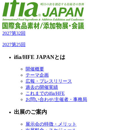
2027
第32回
2027
第25回
ifia/HFE JAPANとは
開催概要
テーマ企画
広報・プレスリリース
過去の開催実績
これまでのifia/HFE
お問い合わせ/主催者・事務局
出展のご案内
展示会の特徴・メリット