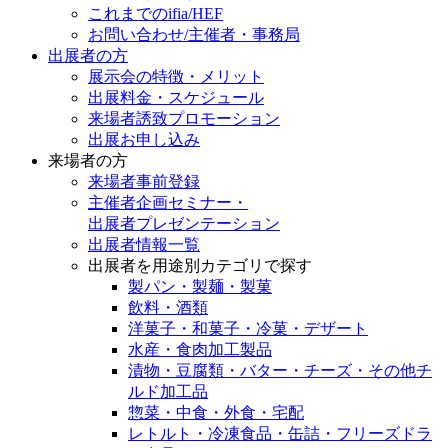
これまでのifia/HEF
お問い合わせ/主催者・事務局
出展者の方
展示会の特徴・メリット
出展料⾦・スケジュール
来場者誘致プロモーション
出展お申し込み
来場者の方
来場者事前登録
主催者企画セミナー・
出展者プレゼンテーション
出展者情報一覧
出展者を用途別カテゴリで探す
製パン・製麺・製菓
飲料・酒類
洋菓子・和菓子・冷菓・デザート
水産・食肉加工製品
漬物・豆腐類・バター・チーズ・その他チ
ルド加工品
惣菜・中食・外食・宅配
レトルト・冷凍食品・缶詰・フリーズドラ