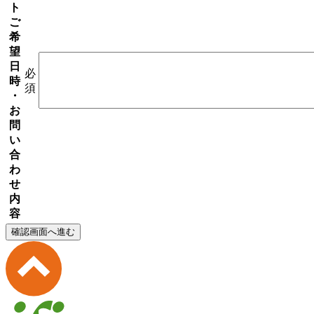
ト
ご
希
望
日
必
時
須
・
お
問
い
合
わ
せ
内
容