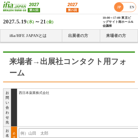
2027
2027
JP
EN
第32回
第25回
10:00～17:00 東京ビ
2027.5.19
～21
(水)
(金)
ッグサイト南ホール&
会議棟
ifia/HFE JAPANとは
出展者の方
来場者の方
来場者→出展社コンタクト用フォ
ーム
お
西日本薬業株式会社
問
い
合
わ
せ
先
お
必
名
須