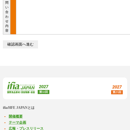
問
い
合
わ
せ
内
容
2027
2027
第32回
第25回
ifia/HFE JAPANとは
開催概要
テーマ企画
広報・プレスリリース