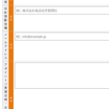
前
社
名/
部
必
須
署/
役
職
メ
ー
ル
必
ア
須
ド
レ
ス
ア
ポ
イ
ン
ト
ご
希
望
日
必
時
須
・
お