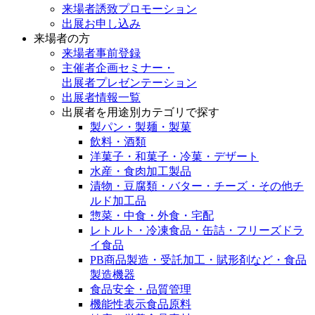
来場者誘致プロモーション
出展お申し込み
来場者の方
来場者事前登録
主催者企画セミナー・
出展者プレゼンテーション
出展者情報一覧
出展者を用途別カテゴリで探す
製パン・製麺・製菓
飲料・酒類
洋菓子・和菓子・冷菓・デザート
水産・食肉加工製品
漬物・豆腐類・バター・チーズ・その他チ
ルド加工品
惣菜・中食・外食・宅配
レトルト・冷凍食品・缶詰・フリーズドラ
イ食品
PB商品製造・受託加工・賦形剤など・食品
製造機器
食品安全・品質管理
機能性表示食品原料