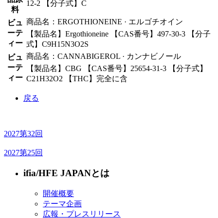
12-2 【分子式】C
料
商品名：ERGOTHIONEINE · エルゴチオイン
ビュ
ーテ
【製品名】Ergothioneine 【CAS番号】497-30-3 【分子
ィー
式】C9H15N3O2S
商品名：CANNABIGEROL · カンナビノール
ビュ
ーテ
【製品名】CBG 【CAS番号】25654-31-3 【分子式】
ィー
C21H32O2 【THC】完全に含
戻る
2027
第32回
2027
第25回
ifia/HFE JAPANとは
開催概要
テーマ企画
広報・プレスリリース