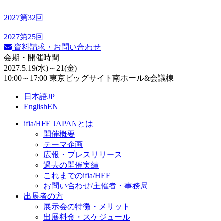
2027
第32回
2027
第25回
資料請求・お問い合わせ
会期・開催時間
2027.5.19
(水)
～21
(金)
10:00～17:00 東京ビッグサイト南ホール&会議棟
日本語
JP
English
EN
ifia/HFE JAPANとは
開催概要
テーマ企画
広報・プレスリリース
過去の開催実績
これまでのifia/HEF
お問い合わせ/主催者・事務局
出展者の方
展示会の特徴・メリット
出展料⾦・スケジュール