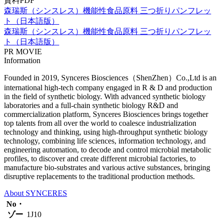
資料PDF
森瑞斯（シンスレス）機能性食品原料 三つ折りパンフレッ
ト（日本語版）
森瑞斯（シンスレス）機能性食品原料 三つ折りパンフレッ
ト（日本語版）
PR MOVIE
Information
Founded in 2019, Synceres Biosciences（ShenZhen）Co.,Ltd is an
international high-tech company engaged in R & D and production
in the field of synthetic biology. With advanced synthetic biology
laboratories and a full-chain synthetic biology R&D and
commercialization platform, Synceres Biosciences brings together
top talents from all over the world to coalesce industrialization
technology and thinking, using high-throughput synthetic biology
technology, combining life sciences, information technology, and
engineering automation, to decode and control microbial metabolic
profiles, to discover and create different microbial factories, to
manufacture bio-substrates and various active substances, bringing
disruptive replacements to the traditional production methods.
About SYNCERES
No・
ゾー
1J10