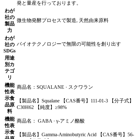
発と量産を行っております。
わが
社の
微生物発酵プロセスで製造, 天然由来原料
製品
力
わが
バイオテクノロジーで無限の可能性を創り出す
社の
SDGs
用途
別カ
テゴ
リ
機能
商品名：SQUALANE · スクワラン
性表
示食
【製品名】Squalane 【CAS番号】111-01-3 【分子式】
品原
C30H62 【純度】≥98%
料
機能
商品名： GABA · γ-アミノ酪酸
性表
示食
【製品名】Gamma-Aminobutyric Acid 【CAS番号】56-
品原