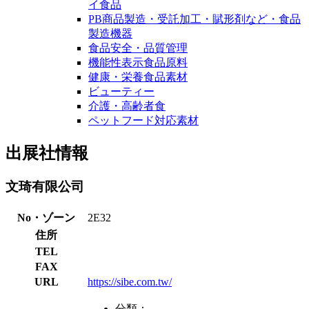
イ食品
PB商品製造・受託加工・賦形剤など・食品
製造機器
食品安全・品質管理
機能性表示食品原料
健康・栄養食品素材
ビューティー
介護・高齢者食
ペットフード対応素材
出展社情報
文琦有限公司
No・ゾーン
2E32
住所
TEL
FAX
URL
https://sibe.com.tw/
分類：