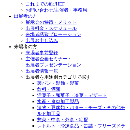
これまでのifia/HEF
お問い合わせ/主催者・事務局
出展者の方
展示会の特徴・メリット
出展料⾦・スケジュール
来場者誘致プロモーション
出展お申し込み
来場者の方
来場者事前登録
主催者企画セミナー・
出展者プレゼンテーション
出展者情報一覧
出展者を用途別カテゴリで探す
製パン・製麺・製菓
飲料・酒類
洋菓子・和菓子・冷菓・デザート
水産・食肉加工製品
漬物・豆腐類・バター・チーズ・その他チ
ルド加工品
惣菜・中食・外食・宅配
レトルト・冷凍食品・缶詰・フリーズドラ