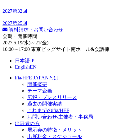
2027
第32回
2027
第25回
資料請求・お問い合わせ
会期・開催時間
2027.5.19
(水)
～21
(金)
10:00～17:00 東京ビッグサイト南ホール&会議棟
日本語
JP
English
EN
ifia/HFE JAPANとは
開催概要
テーマ企画
広報・プレスリリース
過去の開催実績
これまでのifia/HEF
お問い合わせ/主催者・事務局
出展者の方
展示会の特徴・メリット
出展料⾦・スケジュール