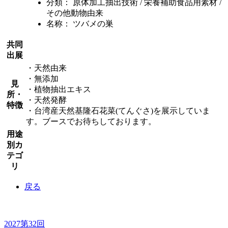
分類：
原体加工抽出技術 / 栄養補助食品用素材 /
その他動物由来
名称：
ツバメの巣
共同
出展
・天然由来
・無添加
見
・植物抽出エキス
所・
・天然発酵
特徴
・台湾産天然基隆石花菜(てんぐさ)を展示していま
す。ブースでお待ちしております。
用途
別カ
テゴ
リ
戻る
2027
第32回