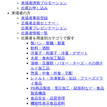
来場者誘致プロモーション
出展お申し込み
来場者の方
来場者事前登録
主催者企画セミナー・
出展者プレゼンテーション
出展者情報一覧
出展者を用途別カテゴリで探す
製パン・製麺・製菓
飲料・酒類
洋菓子・和菓子・冷菓・デザート
水産・食肉加工製品
漬物・豆腐類・バター・チーズ・その他チ
ルド加工品
惣菜・中食・外食・宅配
レトルト・冷凍食品・缶詰・フリーズドラ
イ食品
PB商品製造・受託加工・賦形剤など・食品
製造機器
食品安全・品質管理
機能性表示食品原料