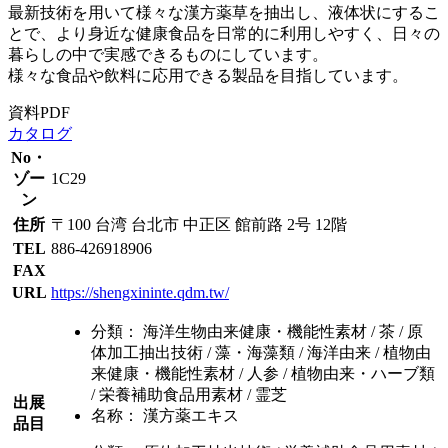
最新技術を用いて様々な漢方薬草を抽出し、液体状にするこ
とで、より身近な健康食品を日常的に利用しやすく、日々の
暮らしの中で実感できるものにしています。
様々な食品や飲料に応用できる製品を目指しています。
資料PDF
カタログ
No・
ゾー
1C29
ン
住所
〒100 台湾 台北市 中正区 館前路 2号 12階
TEL
886-426918906
FAX
URL
https://shengxininte.qdm.tw/
分類：
海洋生物由来健康・機能性素材 / 茶 / 原
体加工抽出技術 / 藻・海藻類 / 海洋由来 / 植物由
来健康・機能性素材 / 人参 / 植物由来・ハーブ類
/ 栄養補助食品用素材 / 霊芝
出展
名称：
漢方薬エキス
品目