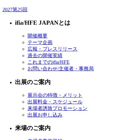
2027
第25回
ifia/HFE JAPANとは
開催概要
テーマ企画
広報・プレスリリース
過去の開催実績
これまでのifia/HFE
お問い合わせ/主催者・事務局
出展のご案内
展示会の特徴・メリット
出展料金・スケジュール
来場者誘致プロモーション
出展お申し込み
来場のご案内