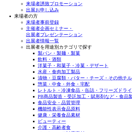
来場者誘致プロモーション
出展お申し込み
来場者の方
来場者事前登録
主催者企画セミナー・
出展者プレゼンテーション
出展者情報一覧
出展者を用途別カテゴリで探す
製パン・製麺・製菓
飲料・酒類
洋菓子・和菓子・冷菓・デザート
水産・食肉加工製品
漬物・豆腐類・バター・チーズ・その他チル
惣菜・中食・外食・宅配
レトルト・冷凍食品・缶詰・フリーズドライ
PB商品製造・受託加工・賦形剤など・食品
食品安全・品質管理
機能性表示食品原料
健康・栄養食品素材
ビューティー
介護・高齢者食