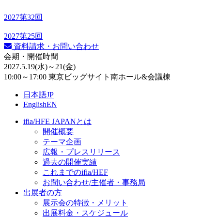
2027
第32回
2027
第25回
資料請求・お問い合わせ
会期・開催時間
2027.5.19
(水)
～21
(金)
10:00～17:00 東京ビッグサイト南ホール&会議棟
日本語
JP
English
EN
ifia/HFE JAPANとは
開催概要
テーマ企画
広報・プレスリリース
過去の開催実績
これまでのifia/HEF
お問い合わせ/主催者・事務局
出展者の方
展示会の特徴・メリット
出展料⾦・スケジュール