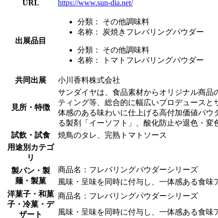
URL
https://www.sun-dia.net/
分類：
その他調味料
名称：
炭焼きフレバリングパウダー
出展品目
分類：
その他調味料
名称：
トマトフレバリングパウダー
共同出展
小川香料株式会社
サンダイヤは、食品素材からオリジナル商品
ティング等、総合的に幅広いプロデュースと
見所・特徴
体感のある味わいに仕上げる高付加価値パウ
る製剤「イーソフト」、酸化防止や退色・変
試飲・試食
焼鳥のタレ、完熟トマトソース
用途別カテゴ
リ
商品名：フレバリングパウダーシリーズ
製パン・製
麺・製菓
風味・呈味を同時に付与し、一体感ある食味
洋菓子・和菓
商品名：フレバリングパウダーシリーズ
子・冷菓・デ
風味・呈味を同時に付与し、一体感ある食味
ザート