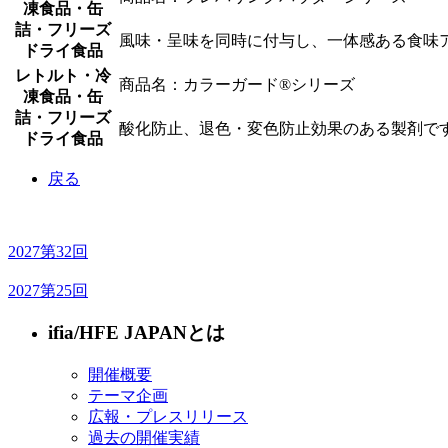
凍食品・缶
詰・フリーズ
風味・呈味を同時に付与し、一体感ある食味
ドライ食品
レトルト・冷
商品名：カラーガード®シリーズ
凍食品・缶
詰・フリーズ
酸化防止、退色・変色防止効果のある製剤で
ドライ食品
戻る
2027
第32回
2027
第25回
ifia/HFE JAPANとは
開催概要
テーマ企画
広報・プレスリリース
過去の開催実績