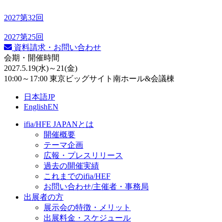
2027
第32回
2027
第25回
資料請求・お問い合わせ
会期・開催時間
2027.5.19
(水)
～21
(金)
10:00～17:00 東京ビッグサイト南ホール&会議棟
日本語
JP
English
EN
ifia/HFE JAPANとは
開催概要
テーマ企画
広報・プレスリリース
過去の開催実績
これまでのifia/HEF
お問い合わせ/主催者・事務局
出展者の方
展示会の特徴・メリット
出展料⾦・スケジュール