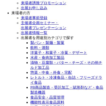
来場者誘致プロモーション
出展お申し込み
来場者の方
来場者事前登録
主催者企画セミナー・
出展者プレゼンテーション
出展者情報一覧
出展者を用途別カテゴリで探す
製パン・製麺・製菓
飲料・酒類
洋菓子・和菓子・冷菓・デザート
水産・食肉加工製品
漬物・豆腐類・バター・チーズ・その他チ
ルド加工品
惣菜・中食・外食・宅配
レトルト・冷凍食品・缶詰・フリーズドラ
イ食品
PB商品製造・受託加工・賦形剤など・食品
製造機器
食品安全・品質管理
機能性表示食品原料