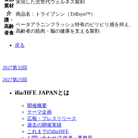
実現した次世代ウェルネス製剤
素材
介
商品名：トライブシン（TriBsyn™）
護・
ベータアラニンフラッシュ特有のピリピリ感を抑え、
高齢
高齢者の筋肉・脳の健康を支える製剤
者食
戻る
2027
第32回
2027
第25回
ifia/HFE JAPANとは
開催概要
テーマ企画
広報・プレスリリース
過去の開催実績
これまでのifia/HFE
お問い合わせ/主催者・事務局