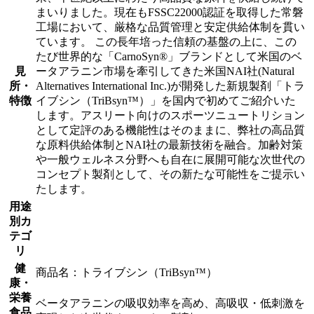
まいりました。現在もFSSC22000認証を取得した常磐
工場において、厳格な品質管理と安定供給体制を貫い
ています。 この長年培った信頼の基盤の上に、この
たび世界的な「CarnoSyn®」ブランドとして米国のベ
見
ータアラニン市場を牽引してきた米国NAI社(Natural
所・
Alternatives International Inc.)が開発した新規製剤「トラ
特徴
イブシン（TriBsyn™）」を国内で初めてご紹介いた
します。アスリート向けのスポーツニュートリション
として定評のある機能性はそのままに、弊社の高品質
な原料供給体制とNAI社の最新技術を融合。加齢対策
や一般ウェルネス分野へも自在に展開可能な次世代の
コンセプト製剤として、その新たな可能性をご提示い
たします。
用途
別カ
テゴ
リ
健
商品名：トライブシン（TriBsyn™）
康・
栄養
ベータアラニンの吸収効率を高め、高吸収・低刺激を
食品