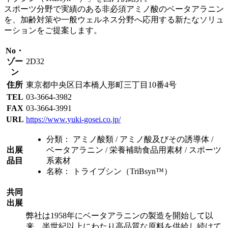
スポーツ分野で実績のある非必須アミノ酸のベータアラニン
を、加齢対策や一般ウェルネス分野へ応用する新たなソリュ
ーションをご提案します。
No・
ゾー
2D32
ン
住所
東京都中央区日本橋人形町三丁目10番4号
TEL
03-3664-3982
FAX
03-3664-3991
URL
https://www.yuki-gosei.co.jp/
分類：
アミノ酸類 / アミノ酸及びその誘導体 /
出展
ベータアラニン / 栄養補助食品用素材 / スポーツ
品目
系素材
名称：
トライブシン（TriBsyn™）
共同
出展
弊社は1958年にベータアラニンの製造を開始して以
来、半世紀以上にわたり高品質な原料を供給し続けて