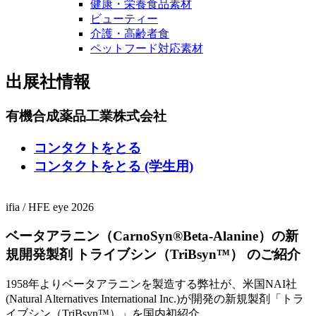
健康・栄養食品素材
ビューティー
介護・高齢者食
ペットフード対応素材
出展社情報
有機合成薬品工業株式会社
コンタクトをとる
コンタクトをとる (学生用)
ifia
/
HFE
eye 2026
ベータアラニン（CarnoSyn®Beta-Alanine）の新
規開発製剤 トライブシン（TriBsyn™） のご紹介
1958年よりベータアラニンを製造する弊社が、米国NAI社
(Natural Alternatives International Inc.)が開発の新規製剤「トラ
イブシン（TriBsyn™）」を国内初紹介。