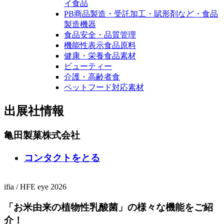
イ食品
PB商品製造・受託加工・賦形剤など・食品
製造機器
食品安全・品質管理
機能性表示食品原料
健康・栄養食品素材
ビューティー
介護・高齢者食
ペットフード対応素材
出展社情報
亀田製菓株式会社
コンタクトをとる
ifia
/
HFE
eye 2026
「お米由来の植物性乳酸菌」の様々な機能をご紹
介！