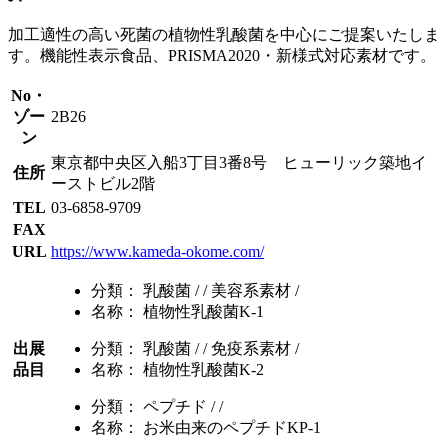
加工適性の高い死菌の植物性乳酸菌を中心にご提案いたしま
す。機能性表示食品、PRISMA2020・新様式対応素材です。
No・
ゾー
2B26
ン
東京都中央区入船3丁目3番8号 ヒューリック築地イ
住所
ーストビル2階
TEL
03-6858-9709
FAX
URL
https://www.kameda-okome.com/
分類：
乳酸菌 / / 美容系素材 /
名称：
植物性乳酸菌K-1
出展
分類：
乳酸菌 / / 免疫系素材 /
品目
名称：
植物性乳酸菌K-2
分類：
ペプチド / /
名称：
お米由来のペプチドKP-1