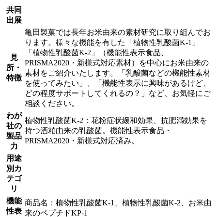
共同
出展
亀田製菓では長年お米由来の素材研究に取り組んでお
ります。様々な機能を有した「植物性乳酸菌K-1」
「植物性乳酸菌K-2」（機能性表示食品、
見
PRISMA2020・新様式対応素材）を中心にお米由来の
所・
素材をご紹介いたします。「乳酸菌などの機能性素材
特徴
を使ってみたい」、「機能性表示に興味があるけど、
どの程度サポートしてくれるの？」など、お気軽にご
相談ください。
わが
植物性乳酸菌K-2：花粉症状緩和効果、抗肥満効果を
社の
持つ酒粕由来の乳酸菌。機能性表示食品・
製品
PRISMA2020・新様式対応済み。
力
用途
別カ
テゴ
リ
機能
商品名：植物性乳酸菌K-1、植物性乳酸菌K-2、お米由
性表
来のペプチドKP-1