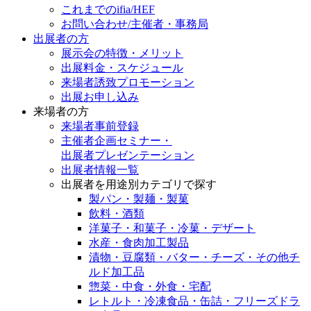
これまでのifia/HEF
お問い合わせ/主催者・事務局
出展者の方
展示会の特徴・メリット
出展料⾦・スケジュール
来場者誘致プロモーション
出展お申し込み
来場者の方
来場者事前登録
主催者企画セミナー・
出展者プレゼンテーション
出展者情報一覧
出展者を用途別カテゴリで探す
製パン・製麺・製菓
飲料・酒類
洋菓子・和菓子・冷菓・デザート
水産・食肉加工製品
漬物・豆腐類・バター・チーズ・その他チ
ルド加工品
惣菜・中食・外食・宅配
レトルト・冷凍食品・缶詰・フリーズドラ