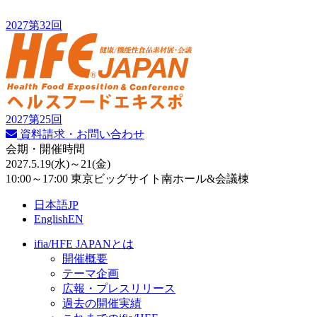
2027
第32回
2027
第25回
資料請求・お問い合わせ
会期・開催時間
2027.5.19
(水)
～21
(金)
10:00～17:00 東京ビッグサイト南ホール&会議棟
日本語
JP
English
EN
ifia/HFE JAPANとは
開催概要
テーマ企画
広報・プレスリリース
過去の開催実績