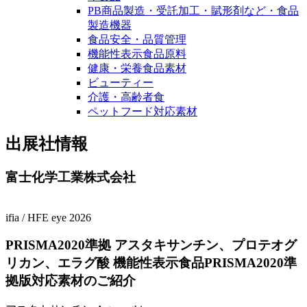
PB商品製造・受託加工・賦形剤など・食品
製造機器
食品安全・品質管理
機能性表示食品原料
健康・栄養食品素材
ビューティー
介護・高齢者食
ペットフード対応素材
出展社情報
富士化学工業株式会社
ifia
/
HFE
eye 2026
PRISMA2020準拠 アスタキサンチン、プロテオグ
リカン、エラグ酸 機能性表示食品PRISMA2020準
拠版対応素材のご紹介