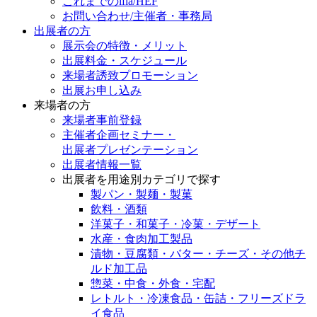
これまでのifia/HEF
お問い合わせ/主催者・事務局
出展者の方
展示会の特徴・メリット
出展料⾦・スケジュール
来場者誘致プロモーション
出展お申し込み
来場者の方
来場者事前登録
主催者企画セミナー・
出展者プレゼンテーション
出展者情報一覧
出展者を用途別カテゴリで探す
製パン・製麺・製菓
飲料・酒類
洋菓子・和菓子・冷菓・デザート
水産・食肉加工製品
漬物・豆腐類・バター・チーズ・その他チ
ルド加工品
惣菜・中食・外食・宅配
レトルト・冷凍食品・缶詰・フリーズドラ
イ食品