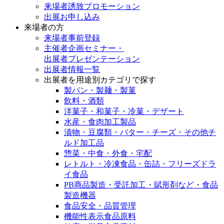
来場者誘致プロモーション
出展お申し込み
来場者の方
来場者事前登録
主催者企画セミナー・
出展者プレゼンテーション
出展者情報一覧
出展者を用途別カテゴリで探す
製パン・製麺・製菓
飲料・酒類
洋菓子・和菓子・冷菓・デザート
水産・食肉加工製品
漬物・豆腐類・バター・チーズ・その他チ
ルド加工品
惣菜・中食・外食・宅配
レトルト・冷凍食品・缶詰・フリーズドラ
イ食品
PB商品製造・受託加工・賦形剤など・食品
製造機器
食品安全・品質管理
機能性表示食品原料