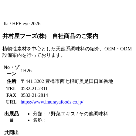
ifia
/
HFE
eye 2026
井村屋フーズ(株) 自社商品のご案内
植物性素材を中心とした天然系調味料の紹介、OEM・ODM
設備案内を行っております。
No・ゾ
1H26
ーン
住所
〒441-3202 豊橋市西七根町奥足田口88番地
TEL
0532-21-2311
FAX
0532-21-2814
URL
https://www.imurayafoods.co.jp/
出展品
分類：
/ 野菜エキス / その他調味料
目
名称：
共同出