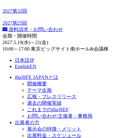
2027
第32回
2027
第25回
資料請求・お問い合わせ
会期・開催時間
2027.5.19
(水)
～21
(金)
10:00～17:00 東京ビッグサイト南ホール&会議棟
日本語
JP
English
EN
ifia/HFE JAPANとは
開催概要
テーマ企画
広報・プレスリリース
過去の開催実績
これまでのifia/HEF
お問い合わせ/主催者・事務局
出展者の方
展示会の特徴・メリット
出展料⾦・スケジュール