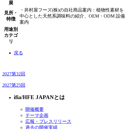
展
・井村屋フーズ(株)の自社商品案内：植物性素材を
見所・
中心とした天然系調味料の紹介、OEM・ODM 設備
特徴
案内
用途別
カテゴ
リ
戻る
2027
第32回
2027
第25回
ifia/HFE JAPANとは
開催概要
テーマ企画
広報・プレスリリース
過去の開催実績