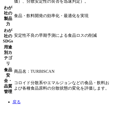
価）、分散安定性の良否を迅速判定）。
わが
社の
食品・飲料開発の効率化・最適化を実現
製品
力
わが
安定性不良の早期予測による食品ロスの削減
社の
SDGs
用途
別カ
テゴ
リ
食品
商品名：TURBISCAN
安
全・
コロイド分散系やエマルジョンなどの食品・飲料お
品質
よび各種食品原料の分散状態の変化を評価します。
管理
戻る