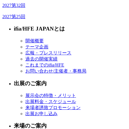
2027
第32回
2027
第25回
ifia/HFE JAPANとは
開催概要
テーマ企画
広報・プレスリリース
過去の開催実績
これまでのifia/HFE
お問い合わせ/主催者・事務局
出展のご案内
展示会の特徴・メリット
出展料金・スケジュール
来場者誘致プロモーション
出展お申し込み
来場のご案内