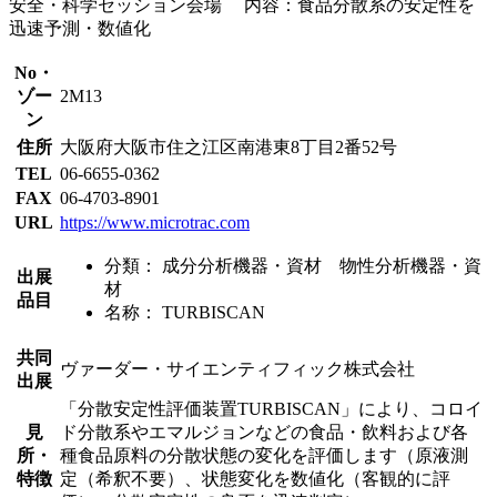
安全・科学セッション会場 内容：食品分散系の安定性を
迅速予測・数値化
No・
ゾー
2M13
ン
住所
大阪府大阪市住之江区南港東8丁目2番52号
TEL
06-6655-0362
FAX
06-4703-8901
URL
https://www.microtrac.com
分類：
成分分析機器・資材 物性分析機器・資
出展
材
品目
名称：
TURBISCAN
共同
ヴァーダー・サイエンティフィック株式会社
出展
「分散安定性評価装置TURBISCAN」により、コロイ
見
ド分散系やエマルジョンなどの食品・飲料および各
所・
種食品原料の分散状態の変化を評価します（原液測
特徴
定（希釈不要）、状態変化を数値化（客観的に評