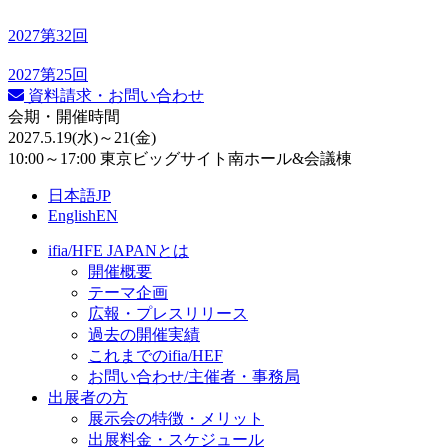
2027
第32回
2027
第25回
資料請求・お問い合わせ
会期・開催時間
2027.5.19
(水)
～21
(金)
10:00～17:00 東京ビッグサイト南ホール&会議棟
日本語
JP
English
EN
ifia/HFE JAPANとは
開催概要
テーマ企画
広報・プレスリリース
過去の開催実績
これまでのifia/HEF
お問い合わせ/主催者・事務局
出展者の方
展示会の特徴・メリット
出展料⾦・スケジュール