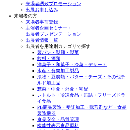
来場者誘致プロモーション
出展お申し込み
来場者の方
来場者事前登録
主催者企画セミナー・
出展者プレゼンテーション
出展者情報一覧
出展者を用途別カテゴリで探す
製パン・製麺・製菓
飲料・酒類
洋菓子・和菓子・冷菓・デザート
水産・食肉加工製品
漬物・豆腐類・バター・チーズ・その他チ
ルド加工品
惣菜・中食・外食・宅配
レトルト・冷凍食品・缶詰・フリーズドラ
イ食品
PB商品製造・受託加工・賦形剤など・食品
製造機器
食品安全・品質管理
機能性表示食品原料