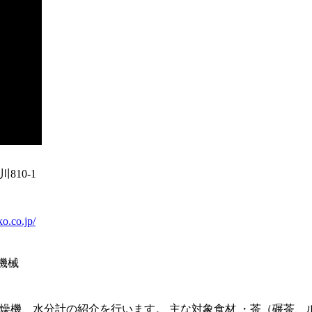
10-1
o.co.jp/
機械
燥機、水分計の紹介を行います。 主な対象食材 ・茶（碾茶、