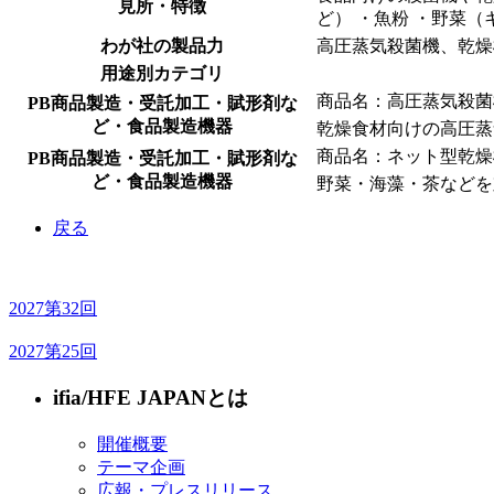
見所・特徴
ど） ・魚粉 ・野菜
わが社の製品力
高圧蒸気殺菌機、乾燥
用途別カテゴリ
商品名：高圧蒸気殺菌
PB商品製造・受託加工・賦形剤な
ど・食品製造機器
乾燥食材向けの高圧蒸
商品名：ネット型乾燥
PB商品製造・受託加工・賦形剤な
ど・食品製造機器
野菜・海藻・茶などを
戻る
2027
第32回
2027
第25回
ifia/HFE JAPANとは
開催概要
テーマ企画
広報・プレスリリース