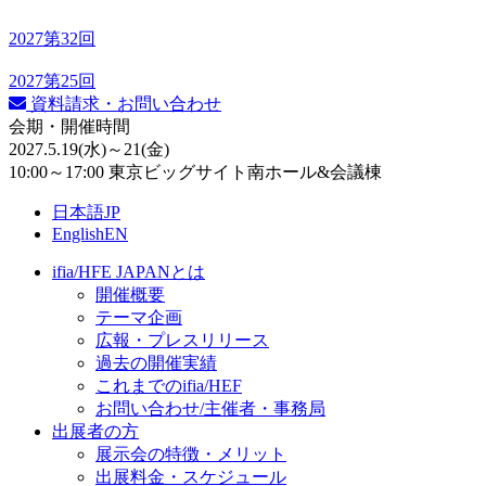
2027
第32回
2027
第25回
資料請求・お問い合わせ
会期・開催時間
2027.5.19
(水)
～21
(金)
10:00～17:00 東京ビッグサイト南ホール&会議棟
日本語
JP
English
EN
ifia/HFE JAPANとは
開催概要
テーマ企画
広報・プレスリリース
過去の開催実績
これまでのifia/HEF
お問い合わせ/主催者・事務局
出展者の方
展示会の特徴・メリット
出展料⾦・スケジュール