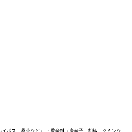
ルイボス、桑茶など） ・香辛料（唐辛子、胡椒、クミンな