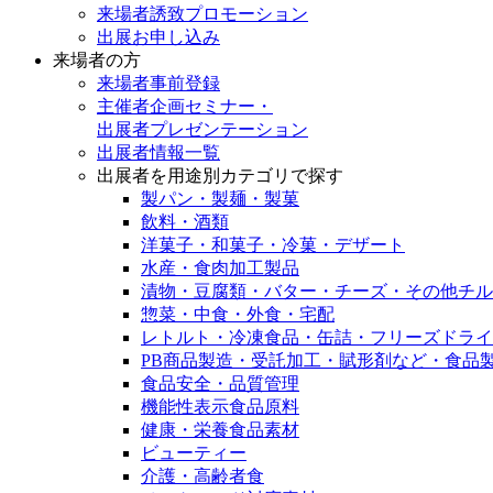
来場者誘致プロモーション
出展お申し込み
来場者の方
来場者事前登録
主催者企画セミナー・
出展者プレゼンテーション
出展者情報一覧
出展者を用途別カテゴリで探す
製パン・製麺・製菓
飲料・酒類
洋菓子・和菓子・冷菓・デザート
水産・食肉加工製品
漬物・豆腐類・バター・チーズ・その他チル
惣菜・中食・外食・宅配
レトルト・冷凍食品・缶詰・フリーズドライ
PB商品製造・受託加工・賦形剤など・食品
食品安全・品質管理
機能性表示食品原料
健康・栄養食品素材
ビューティー
介護・高齢者食