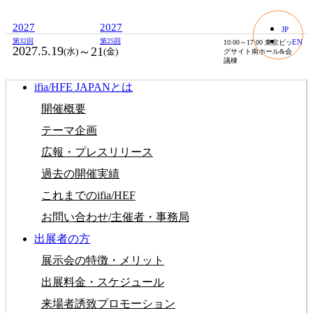
2027
2027
JP
第32回
第25回
EN
10:00～17:00 東京ビッ
2027.5.19
～21
(水)
(金)
グサイト南ホール&会
議棟
ifia/HFE JAPANとは
開催概要
テーマ企画
広報・プレスリリース
過去の開催実績
これまでのifia/HEF
お問い合わせ/主催者・事務局
出展者の方
展示会の特徴・メリット
出展料⾦・スケジュール
来場者誘致プロモーション