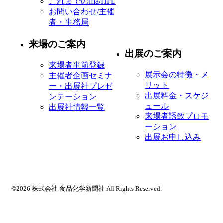
これまでのifia/HFE
お問い合わせ/主催
者・事務局
来場のご案内
出展のご案内
来場者事前登録
展示会の特徴・メ
主催者企画セミナ
リット
ー・出展社プレゼ
出展料金・スケジ
ンテーション
ュール
出展社情報一覧
来場者誘致プロモ
ーション
出展お申し込み
©2026 株式会社 食品化学新聞社 All Rights Reserved.