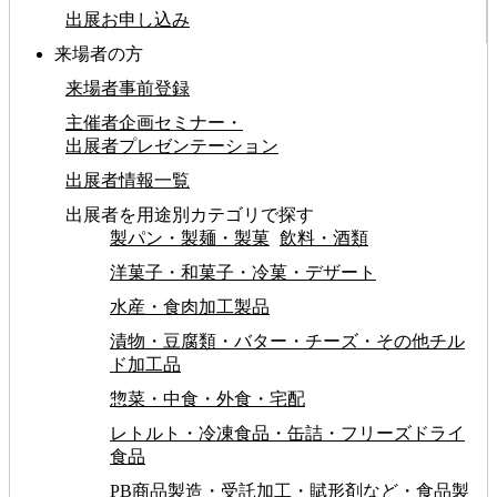
出展お申し込み
来場者の方
来場者事前登録
主催者企画セミナー・
出展者プレゼンテーション
出展者情報一覧
出展者を用途別カテゴリで探す
製パン・製麺・製菓
飲料・酒類
洋菓子・和菓子・冷菓・デザート
水産・食肉加工製品
漬物・豆腐類・バター・チーズ・その他チル
ド加工品
惣菜・中食・外食・宅配
レトルト・冷凍食品・缶詰・フリーズドライ
食品
PB商品製造・受託加工・賦形剤など・食品製