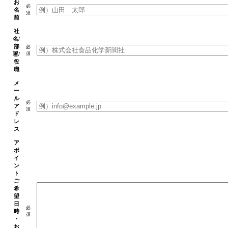
お
必
名
須
前
社
名/
部
必
署/
須
役
職
メ
ー
ル
必
ア
須
ド
レ
ス
ア
ポ
イ
ン
ト
ご
希
望
日
必
時
須
・
お