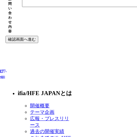
問
い
合
わ
せ
内
容
27
027
2回
25回
ifia/HFE JAPANとは
開催概要
テーマ企画
広報・プレスリリ
ース
過去の開催実績