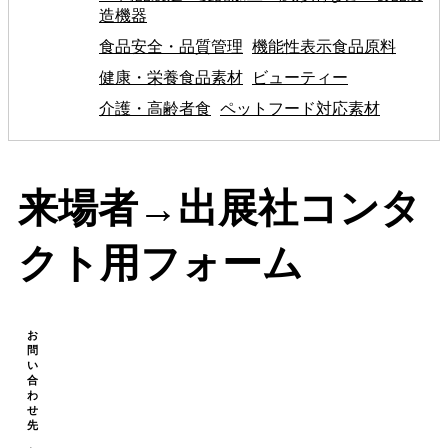
造機器
食品安全・品質管理
機能性表示食品原料
健康・栄養食品素材
ビューティー
介護・高齢者食
ペットフード対応素材
来場者→出展社コンタ
クト用フォーム
お
問
い
合
わ
せ
先